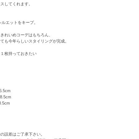
ラスしてくれます。
シルエットをキープ。
たきれいめコーデはもちろん、
せても今年らしいスタイリングが完成。
に１枚持っておきたい
.5cm
.5cm
.5cm
少の誤差はご了承下さい。