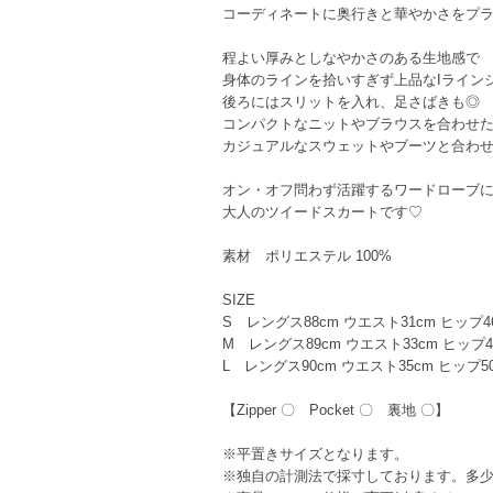
コーディネートに奥行きと華やかさをプ
程よい厚みとしなやかさのある生地感で
身体のラインを拾いすぎず上品なIライン
後ろにはスリットを入れ、足さばきも◎
コンパクトなニットやブラウスを合わせ
カジュアルなスウェットやブーツと合わ
オン・オフ問わず活躍するワードローブ
大人のツイードスカートです♡
素材 ポリエステル 100%
SIZE
S レングス88cm ウエスト31cm ヒップ46
M レングス89cm ウエスト33cm ヒップ48
L レングス90cm ウエスト35cm ヒップ50
【Zipper 〇 Pocket 〇 裏地 〇】
※平置きサイズとなります。
※独自の計測法で採寸しております。多