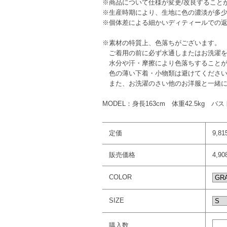
※商品について仕様が変更/改良すること
※生産時期により、生地に色の濃淡が多
※個体差による細かいディティールでの
※素材の特質上、色落ちがございます。
ご着用の前に必ず水通しまたはお洗濯を
水分や汗・摩擦により色落ちすることが
色の薄い下着・小物類は避けてくださ
また、お洗濯のさい他のお洋服と一緒に
MODEL：身長163cm 体重42.5kg 
定価
9,8
販売価格
4,9
COLOR
SIZE
購入数