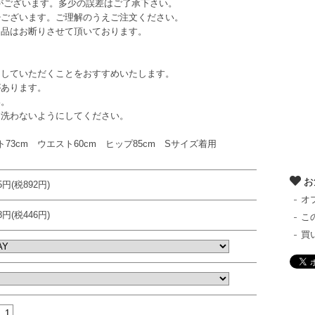
がございます。多少の誤差はご了承下さい。
少ございます。ご理解のうえご注文ください。
返品はお断りさせて頂いております。
していただくことをおすすめいたします。
あります。
い。
洗わないようにしてください。
バスト73cm ウエスト60cm ヒップ85cm Sサイズ着用
お
15円(税892円)
オ
08円(税446円)
こ
買