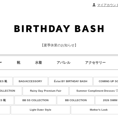
マイアカウン
【夏季休業のお知らせ】
靴
水着
アパレル
アクセサリー
ES 靴
BAG/ACCESSORY
Éclat BY BIRTHDAY BASH
COMING UP S
COLLECTION
Rainy Day Premium Fair
Summer Compliment Dresses 
ES 靴
BB SS COLLECTION
BB COLLECTION
2026 SWIM
Light Outer Style
Mother's Look