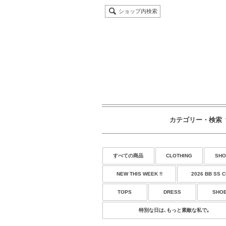
ショップ内検索
カテゴリー・検索
すべての商品
CLOTHING
SHO
NEW THIS WEEK !!
2026 BB SS 
TOPS
DRESS
SHO
特別な日は､もっと素敵な私で｡