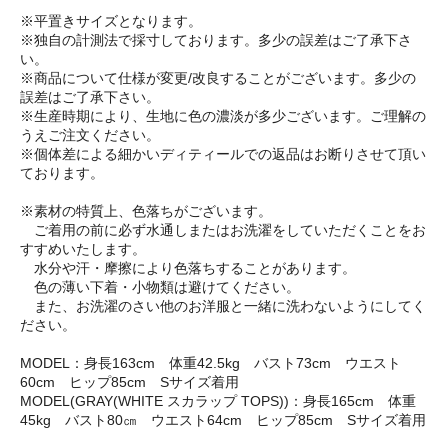
※平置きサイズとなります。
※独自の計測法で採寸しております。多少の誤差はご了承下さ
い。
※商品について仕様が変更/改良することがございます。多少の
誤差はご了承下さい。
※生産時期により、生地に色の濃淡が多少ございます。ご理解の
うえご注文ください。
※個体差による細かいディティールでの返品はお断りさせて頂い
ております。
※素材の特質上、色落ちがございます。
ご着用の前に必ず水通しまたはお洗濯をしていただくことをお
すすめいたします。
水分や汗・摩擦により色落ちすることがあります。
色の薄い下着・小物類は避けてください。
また、お洗濯のさい他のお洋服と一緒に洗わないようにしてく
ださい。
MODEL：身長163cm 体重42.5kg バスト73cm ウエスト
60cm ヒップ85cm Sサイズ着用
MODEL(GRAY(WHITE スカラップ TOPS))：身長165cm 体重
45kg バスト80㎝ ウエスト64cm ヒップ85cm Sサイズ着用