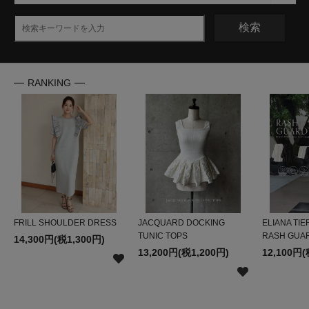
検索
RANKING
FRILL SHOULDER DRESS
JACQUARD DOCKING
ELIANA TIE
TUNIC TOPS
RASH GUA
14,300円(税1,300円)
13,200円(税1,200円)
12,100円(