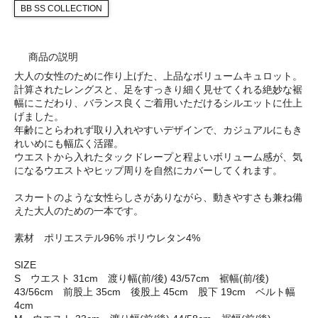
BB SS COLLECTION
商品の説明
大人の女性のために作り上げた、上品なボリュームキュロット。
計算されたレングスと、足をすっきり細く見せてくれる絶妙な裾
幅にこだわり、バランス良くご着用いただけるシルエットに仕上
げました。
年齢にとらわれず取り入れやすいデザインで、カジュアルにもき
れいめにも幅広く活躍。
ウエストから入れたタックドレープと程よいボリューム感が、気
になるウエストやヒップ周りを自然にカバーしてくれます。
スカートのような女性らしさがありながら、動きやすさも兼ね備
えた大人のための一本です。
素材 ポリエステル96% ポリウレタン4%
SIZE
S ウエスト 31cm 渡り幅(前/後) 43/57cm 裾幅(前/後)
43/56cm 前股上 35cm 後股上 45cm 股下 19cm ベルト幅
4cm