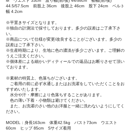
M ウエスト 33cm 渡り幅(前/後) 44/58cm 裾幅(前/後)
44.5/57.5cm 前股上 36cm 後股上 46cm 股下 24cm ベルト
幅 4.2cm
※平置きサイズとなります。
※独自の計測法で採寸しております。多少の誤差はご了承下さ
い。
※商品について仕様が変更/改良することがございます。多少の
誤差はご了承下さい。
※生産時期により、生地に色の濃淡が多少ございます。ご理解の
うえご注文ください。
※個体差による細かいディティールでの返品はお断りさせて頂い
ております。
※素材の特質上、色落ちがございます。
ご着用の前に必ず水通しまたはお洗濯をしていただくことをお
すすめいたします。
水分や汗・摩擦により色落ちすることがあります。
色の薄い下着・小物類は避けてください。
また、お洗濯のさい他のお洋服と一緒に洗わないようにしてく
ださい。
MODEL：身長163cm 体重42.5kg バスト73cm ウエスト
60cm ヒップ 85cm Sサイズ着用