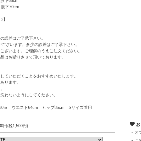
 股下68cm
 股下70cm
 ○】
少の誤差はご了承下さい。
がございます。多少の誤差はご了承下さい。
少ございます。ご理解のうえご注文ください。
返品はお断りさせて頂いております。
していただくことをおすすめいたします。
あります。
い。
洗わないようにしてください。
ト80㎝ ウエスト64cm ヒップ85cm Sサイズ着用
お
500円(税1,500円)
オ
こ