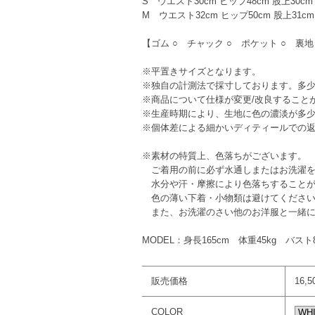
S ウエスト30cm ヒップ48cm 股上30cm
M ウエスト32cm ヒップ50cm 股上31cm
【ゴム ○ チャック ○ ポケット ○ 裏地
※平置きサイズとなります。
※独自の計測法で採寸しております。多
※商品について仕様が変更/改良すること
※生産時期により、生地に色の濃淡が多
※個体差による細かいディティールでの
※素材の特質上、色落ちがございます。
ご着用の前に必ず水通しまたはお洗濯を
水分や汗・摩擦により色落ちすることが
色の薄い下着・小物類は避けてくださ
また、お洗濯のさい他のお洋服と一緒に
MODEL：身長165cm 体重45kg バス
販売価格
16,
COLOR