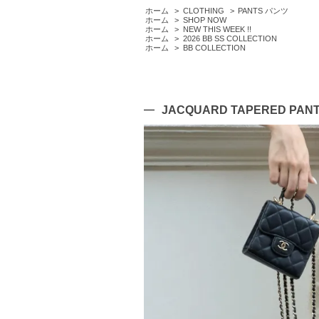
ホーム
>
CLOTHING
>
PANTS パンツ
ホーム
>
SHOP NOW
ホーム
>
NEW THIS WEEK !!
ホーム
>
2026 BB SS COLLECTION
ホーム
>
BB COLLECTION
JACQUARD TAPERED PAN