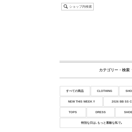
ショップ内検索
カテゴリー・検索
すべての商品
CLOTHING
SHO
NEW THIS WEEK !!
2026 BB SS 
TOPS
DRESS
SHO
特別な日は､もっと素敵な私で｡