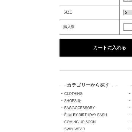
SIZE
購入数
カテゴリーから探す
CLOTHING
SHOES 靴
BAG/ACCESSORY
Éclat BY BIRTHDAY BASH
COMING UP SOON
SWIM WEAR