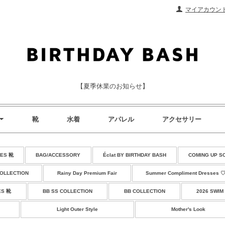
マイアカウン
【夏季休業のお知らせ】
靴
水着
アパレル
アクセサリー
ES 靴
BAG/ACCESSORY
Éclat BY BIRTHDAY BASH
COMING UP S
COLLECTION
Rainy Day Premium Fair
Summer Compliment Dresses 
ES 靴
BB SS COLLECTION
BB COLLECTION
2026 SWIM
Light Outer Style
Mother's Look