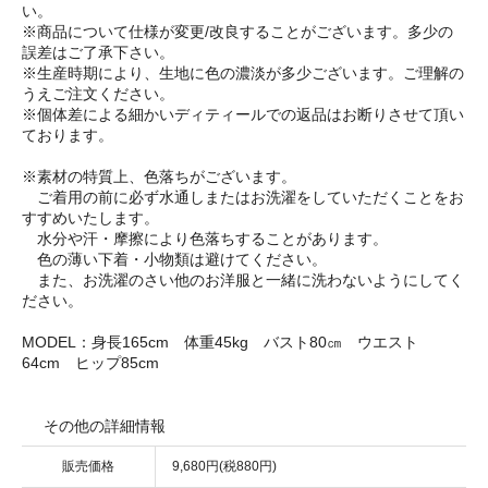
い。
※商品について仕様が変更/改良することがございます。多少の
誤差はご了承下さい。
※生産時期により、生地に色の濃淡が多少ございます。ご理解の
うえご注文ください。
※個体差による細かいディティールでの返品はお断りさせて頂い
ております。
※素材の特質上、色落ちがございます。
ご着用の前に必ず水通しまたはお洗濯をしていただくことをお
すすめいたします。
水分や汗・摩擦により色落ちすることがあります。
色の薄い下着・小物類は避けてください。
また、お洗濯のさい他のお洋服と一緒に洗わないようにしてく
ださい。
MODEL：身長165cm 体重45kg バスト80㎝ ウエスト
64cm ヒップ85cm
その他の詳細情報
販売価格
9,680円(税880円)