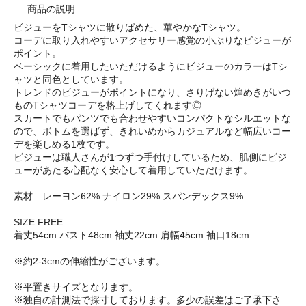
商品の説明
ビジューをTシャツに散りばめた、華やかなTシャツ。
コーデに取り入れやすいアクセサリー感覚の小ぶりなビジューが
ポイント。
ベーシックに着用したいただけるようにビジューのカラーはTシ
ャツと同色としています。
トレンドのビジューがポイントになり、さりげない煌めきがいつ
ものTシャツコーデを格上げしてくれます◎
スカートでもパンツでも合わせやすいコンパクトなシルエットな
ので、ボトムを選ばず、きれいめからカジュアルなど幅広いコー
デを楽しめる1枚です。
ビジューは職人さんが1つずつ手付けしているため、肌側にビジ
ューがあたる心配なく安心して着用していただけます。
素材 レーヨン62% ナイロン29% スパンデックス9%
SIZE FREE
着丈54cm バスト48cm 袖丈22cm 肩幅45cm 袖口18cm
※約2-3cmの伸縮性がございます。
※平置きサイズとなります。
※独自の計測法で採寸しております。多少の誤差はご了承下さ