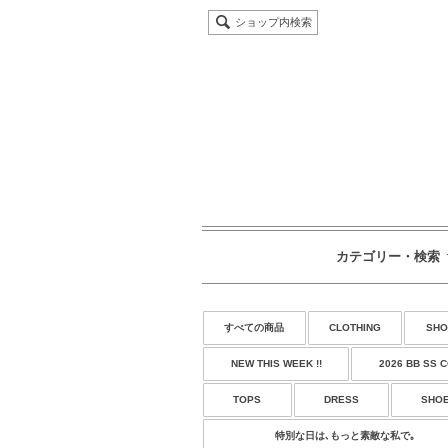
ショップ内検索
カテゴリー・検索
すべての商品
CLOTHING
SHO
NEW THIS WEEK !!
2026 BB SS 
TOPS
DRESS
SHO
特別な日は､もっと素敵な私で｡