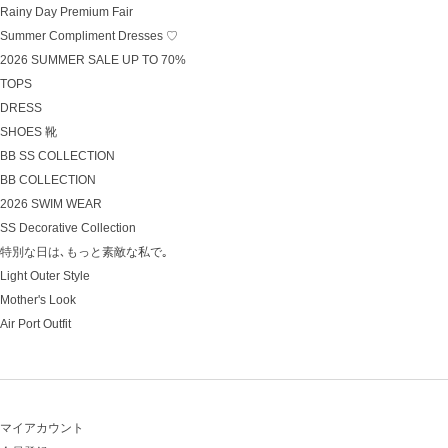
Rainy Day Premium Fair
Summer Compliment Dresses ♡
2026 SUMMER SALE UP TO 70%
TOPS
DRESS
SHOES 靴
BB SS COLLECTION
BB COLLECTION
2026 SWIM WEAR
SS Decorative Collection
特別な日は､もっと素敵な私で｡
Light Outer Style
Mother's Look
Air Port Outfit
マイアカウント