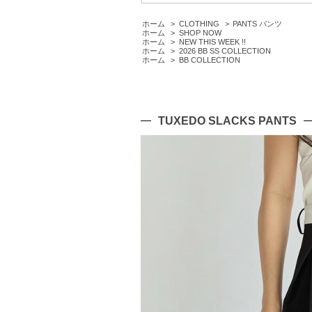
ホーム
>
CLOTHING
>
PANTS パンツ
ホーム
>
SHOP NOW
ホーム
>
NEW THIS WEEK !!
ホーム
>
2026 BB SS COLLECTION
ホーム
>
BB COLLECTION
TUXEDO SLACKS PANTS