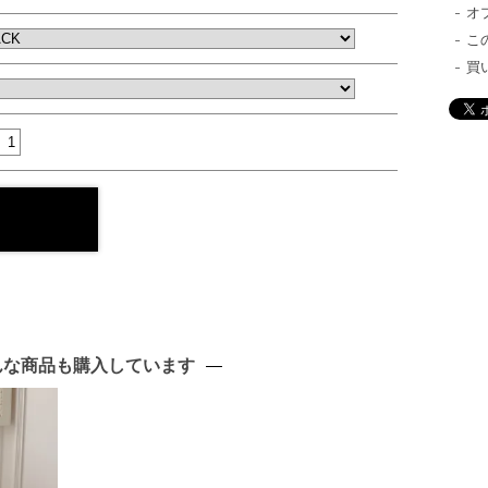
オ
こ
買
んな商品も購入しています