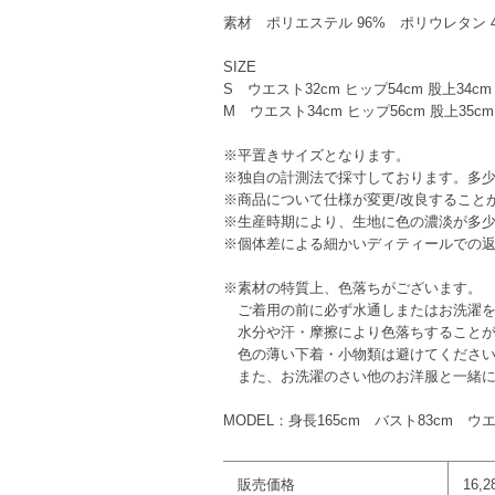
素材 ポリエステル 96% ポリウレタン 
SIZE
S ウエスト32cm ヒップ54cm 股上34cm
M ウエスト34cm ヒップ56cm 股上35cm
※平置きサイズとなります。
※独自の計測法で採寸しております。多
※商品について仕様が変更/改良すること
※生産時期により、生地に色の濃淡が多
※個体差による細かいディティールでの
※素材の特質上、色落ちがございます。
ご着用の前に必ず水通しまたはお洗濯を
水分や汗・摩擦により色落ちすることが
色の薄い下着・小物類は避けてくださ
また、お洗濯のさい他のお洋服と一緒に
MODEL：身長165cm バスト83cm ウ
販売価格
16,