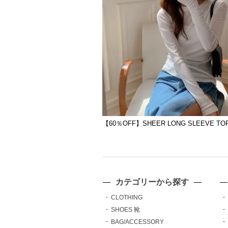
【60％OFF】SHEER LONG SLEEVE TO
カテゴリーから探す
CLOTHING
SHOES 靴
BAG/ACCESSORY