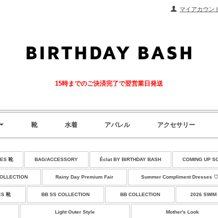
マイアカウン
15時までのご決済完了で翌営業日発送
靴
水着
アパレル
アクセサリー
ES 靴
BAG/ACCESSORY
Éclat BY BIRTHDAY BASH
COMING UP S
COLLECTION
Rainy Day Premium Fair
Summer Compliment Dresses 
ES 靴
BB SS COLLECTION
BB COLLECTION
2026 SWIM
Light Outer Style
Mother's Look