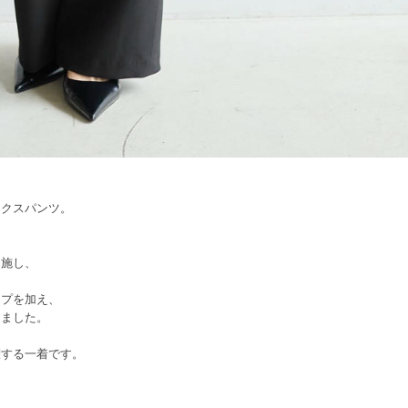
ックスパンツ。
を施し、
ープを加え、
しました。
、
躍する一着です。