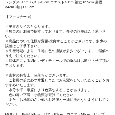
レングス61cm バスト45cm ウエスト40cm 袖丈32.5cm 肩幅
34cm 袖口17.5cm
【ファスナー ○】
※平置きサイズとなります。
※独自の計測法で採寸しております。多少の誤差はご了承下さ
い。
※商品について仕様が変更/改良することがございます。多少の
誤差はご了承下さい。
※生産時期により、生地に色の濃淡が多少ございます。ご理解の
うえご注文ください。
※個体差による細かいディティールでの返品はお断りさせて頂い
ております。
※素材の特質上、色落ちがございます。
ご着用の前に必ず水通しまたはお洗濯をしていただくことをお
すすめいたします。
水分や汗・摩擦により色落ちすることがあります。
色の薄い下着・小物類は避けてください。
また、お洗濯のさい他のお洋服と一緒に洗わないようにしてく
ださい。
MODEL：身長158cm バスト81cm ウエスト58cm ヒップ