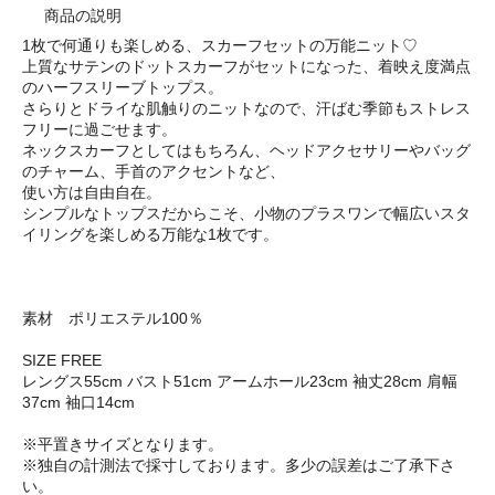
商品の説明
1枚で何通りも楽しめる、スカーフセットの万能ニット♡
上質なサテンのドットスカーフがセットになった、着映え度満点
のハーフスリーブトップス。
さらりとドライな肌触りのニットなので、汗ばむ季節もストレス
フリーに過ごせます。
ネックスカーフとしてはもちろん、ヘッドアクセサリーやバッグ
のチャーム、手首のアクセントなど、
使い方は自由自在。
シンプルなトップスだからこそ、小物のプラスワンで幅広いスタ
イリングを楽しめる万能な1枚です。
素材 ポリエステル100％
SIZE FREE
レングス55cm バスト51cm アームホール23cm 袖丈28cm 肩幅
37cm 袖口14cm
※平置きサイズとなります。
※独自の計測法で採寸しております。多少の誤差はご了承下さ
い。