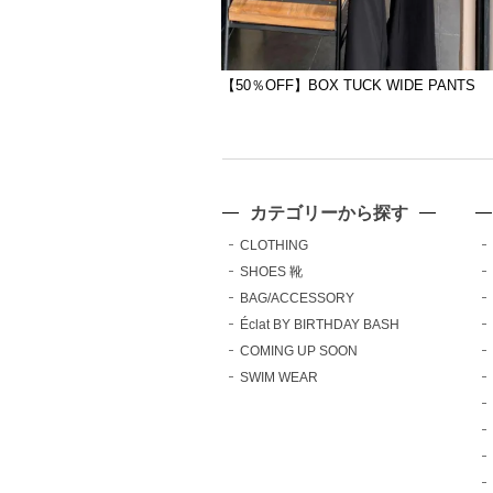
【50％OFF】BOX TUCK WIDE PANTS
カテゴリーから探す
CLOTHING
SHOES 靴
BAG/ACCESSORY
Éclat BY BIRTHDAY BASH
COMING UP SOON
SWIM WEAR