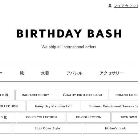
マイアカウン
We ship all international orders
靴
水着
アパレル
アクセサリー
ES 靴
BAG/ACCESSORY
Éclat BY BIRTHDAY BASH
COMING UP S
COLLECTION
Rainy Day Premium Fair
Summer Compliment Dresses 
ES 靴
BB SS COLLECTION
BB COLLECTION
2026 SWIM
Light Outer Style
Mother's Look