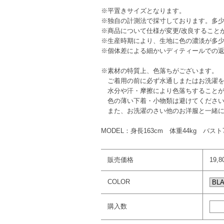
※平置きサイズとなります。
※独自の計測法で採寸しております。多
※商品について仕様が変更/改良すること
※生産時期により、生地に色の濃淡が多
※個体差による細かいディティールでの
※素材の特質上、色落ちがございます。
ご着用の前に必ず水通しまたはお洗濯を
水分や汗・摩擦により色落ちすることが
色の薄い下着・小物類は避けてくださ
また、お洗濯のさい他のお洋服と一緒に
MODEL：身長163cm 体重44kg バスト
販売価格
19,
COLOR
購入数