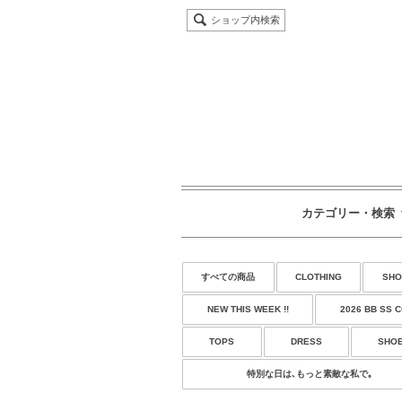
ショップ内検索
カテゴリー・検索
すべての商品
CLOTHING
SHO
NEW THIS WEEK !!
2026 BB SS 
TOPS
DRESS
SHO
特別な日は､もっと素敵な私で｡