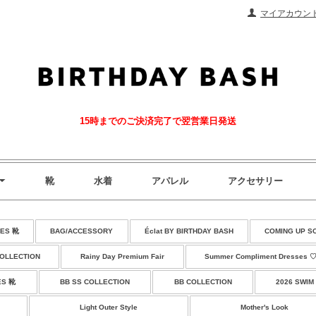
マイアカウン
15時までのご決済完了で翌営業日発送
靴
水着
アパレル
アクセサリー
ES 靴
BAG/ACCESSORY
Éclat BY BIRTHDAY BASH
COMING UP S
COLLECTION
Rainy Day Premium Fair
Summer Compliment Dresses 
ES 靴
BB SS COLLECTION
BB COLLECTION
2026 SWIM
Light Outer Style
Mother's Look