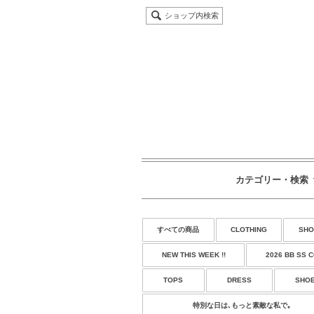
ショップ内検索
カテゴリー・検索
すべての商品
CLOTHING
SHO
NEW THIS WEEK !!
2026 BB SS 
TOPS
DRESS
SHO
特別な日は､もっと素敵な私で｡