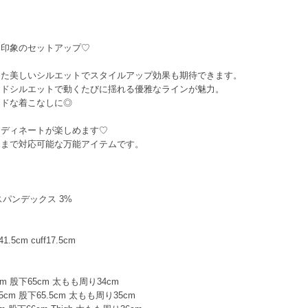
た印象のセットアップ♡
した美しいシルエットでスタイルアップ効果も期待できます。
イドシルエットで動くたびに揺れる優雅なラインが魅力。
ードな着こなしに◎
ーディネートが楽しめます♡
ンまで対応可能な万能アイテムです。
スパンデックス 3%
cm cuff17.5cm
m 股下65cm 太もも周り34cm
cm 股下65.5cm 太もも周り35cm