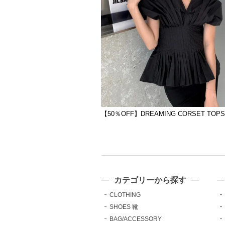
【50％OFF】DREAMING CORSET TOP
カテゴリーから探す
CLOTHING
SHOES 靴
BAG/ACCESSORY