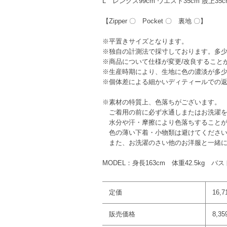
L レングス99cm ウエスト35cm 股上35cm
【Zipper 〇 Pocket 〇 裏地 〇】
※平置きサイズとなります。
※独自の計測法で採寸しております。多
※商品について仕様が変更/改良すること
※生産時期により、生地に色の濃淡が多
※個体差による細かいディティールでの
※素材の特質上、色落ちがございます。
ご着用の前に必ず水通しまたはお洗濯を
水分や汗・摩擦により色落ちすることが
色の薄い下着・小物類は避けてくださ
また、お洗濯のさい他のお洋服と一緒に
MODEL：身長163cm 体重42.5kg バ
定価
16,
販売価格
8,3