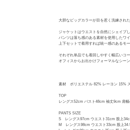
大胆なビッグカラーが目を惹く洗練され
ジャケットはウエストを自然にシェイプ
パンツは落ち感のある素材を使用したワ
上下セットで着用すれば統一感のあるモ
それぞれ単品でも着回しやすく幅広いコ
オフィスからお出かけフォーマルなシー
素材 ポリエステル 82% レーヨン 15% 
TOP
レングス52cm バスト48cm 袖丈9cm 肩幅41.5
PANTS SIZE
S レングス97cm ウエスト31cm 股上34c
M レングス98cm ウエスト33cm 股上34.5