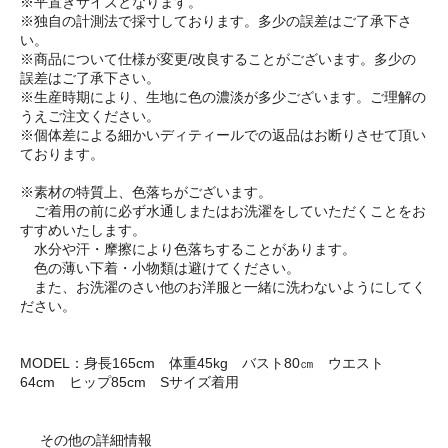
※平置きサイズとなります。
※独自の計測法で採寸しております。多少の誤差はご了承下さ
い。
※商品について仕様が変更/改良することがございます。多少の
誤差はご了承下さい。
※生産時期により、生地に色の濃淡が多少ございます。ご理解の
うえご注文ください。
※個体差による細かいディティールでの返品はお断りさせて頂い
ております。
※素材の特質上、色落ちがございます。
ご着用の前に必ず水通しまたはお洗濯をしていただくことをお
すすめいたします。
水分や汗・摩擦により色落ちすることがあります。
色の薄い下着・小物類は避けてください。
また、お洗濯のさい他のお洋服と一緒に洗わないようにしてく
ださい。
MODEL：身長165cm 体重45kg バスト80㎝ ウエスト
64cm ヒップ85cm Sサイズ着用
その他の詳細情報