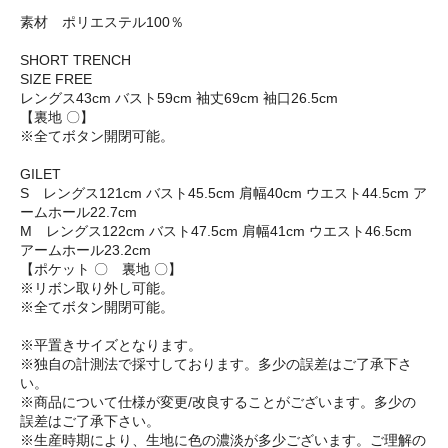
素材 ポリエステル100％
SHORT TRENCH
SIZE FREE
レングス43cm バスト59cm 袖丈69cm 袖口26.5cm
【裏地 〇】
※全てボタン開閉可能。
GILET
S レングス121cm バスト45.5cm 肩幅40cm ウエスト44.5cm ア
ームホール22.7cm
M レングス122cm バスト47.5cm 肩幅41cm ウエスト46.5cm
アームホール23.2cm
【ポケット 〇 裏地 〇】
※リボン取り外し可能。
※全てボタン開閉可能。
※平置きサイズとなります。
※独自の計測法で採寸しております。多少の誤差はご了承下さ
い。
※商品について仕様が変更/改良することがございます。多少の
誤差はご了承下さい。
※生産時期により、生地に色の濃淡が多少ございます。ご理解の