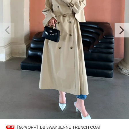
【50％OFF】BB 3WAY JENNE TRENCH COAT