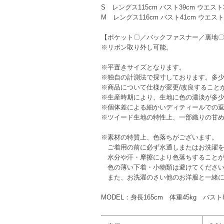
S レングス115cm バスト39cm ウエスト34
M レングス116cm バスト41cm ウエスト36
【ポケット〇／バックファスナー／裏地
※リボン取り外し可能。
※平置きサイズとなります。
※独自の計測法で採寸しております。多
※商品について仕様が変更/改良すること
※生産時期により、生地に色の濃淡が多
※個体差による細かいディティールでの
※ツイード生地の特性上、一部織りの甘
※素材の特質上、色落ちがございます。
ご着用の前に必ず水通しまたはお洗濯を
水分や汗・摩擦により色落ちすることが
色の薄い下着・小物類は避けてくださ
また、お洗濯のさい他のお洋服と一緒に
MODEL：身長165cm 体重45kg バス