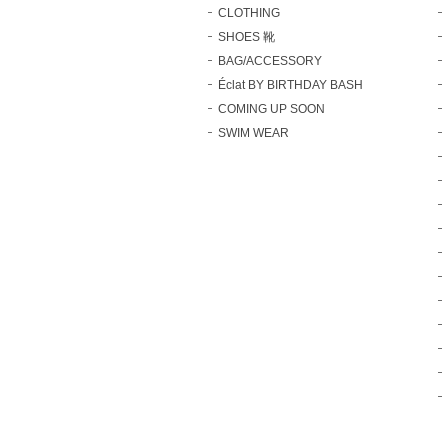
CLOTHING
SHOES 靴
BAG/ACCESSORY
Éclat BY BIRTHDAY BASH
COMING UP SOON
SWIM WEAR