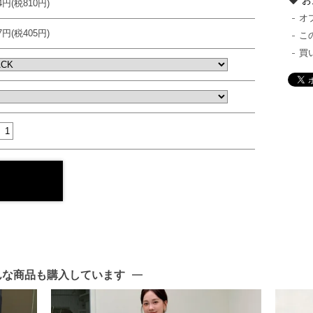
お
14円(税810円)
オ
57円(税405円)
こ
買
んな商品も購入しています