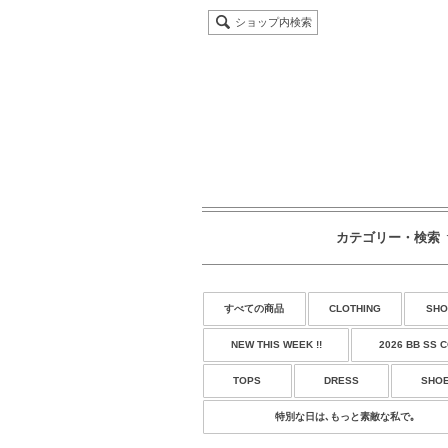
ショップ内検索
カテゴリー・検索
すべての商品
CLOTHING
SHO
NEW THIS WEEK !!
2026 BB SS 
TOPS
DRESS
SHO
特別な日は､もっと素敵な私で｡