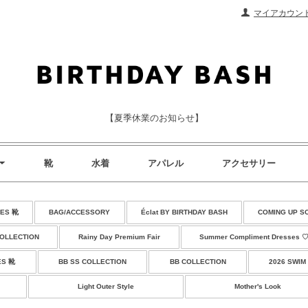
マイアカウン
【夏季休業のお知らせ】
靴
水着
アパレル
アクセサリー
ES 靴
BAG/ACCESSORY
Éclat BY BIRTHDAY BASH
COMING UP S
COLLECTION
Rainy Day Premium Fair
Summer Compliment Dresses 
ES 靴
BB SS COLLECTION
BB COLLECTION
2026 SWIM
Light Outer Style
Mother's Look