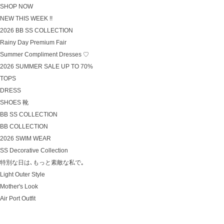
SHOP NOW
NEW THIS WEEK !!
2026 BB SS COLLECTION
Rainy Day Premium Fair
Summer Compliment Dresses ♡
2026 SUMMER SALE UP TO 70%
TOPS
DRESS
SHOES 靴
BB SS COLLECTION
BB COLLECTION
2026 SWIM WEAR
SS Decorative Collection
特別な日は､もっと素敵な私で｡
Light Outer Style
Mother's Look
Air Port Outfit