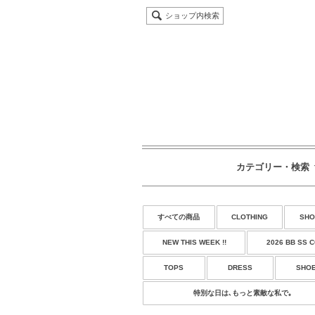
ショップ内検索
カテゴリー・検索
すべての商品
CLOTHING
SHO
NEW THIS WEEK !!
2026 BB SS 
TOPS
DRESS
SHO
特別な日は､もっと素敵な私で｡