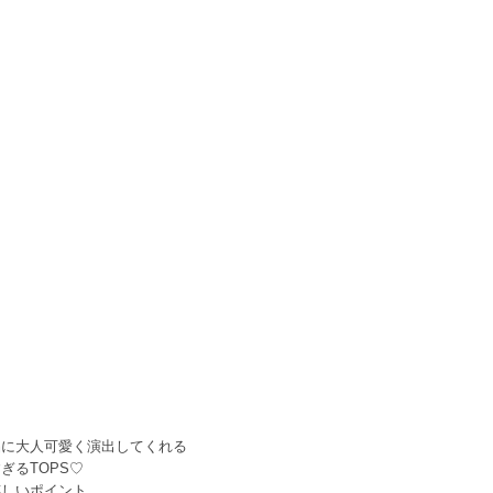
品に大人可愛く演出してくれる
ぎるTOPS♡
嬉しいポイント。