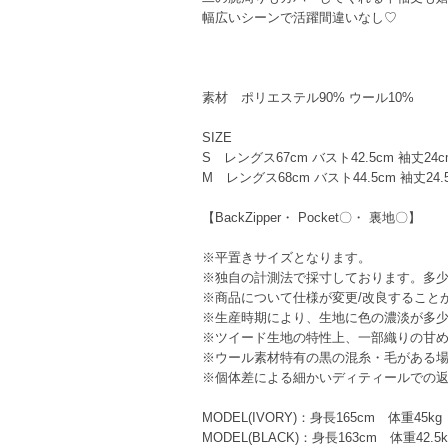
幅広いシーンで活躍間違いなし♡
素材 ポリエステル90% ウール10%
SIZE
S レングス67cm バスト42.5cm 袖丈24c
M レングス68cm バスト44.5cm 袖丈24.5
【BackZipper・ Pocket〇・ 裏地〇】
※平置きサイズとなります。
※独自の計測法で採寸しております。多
※商品について仕様が変更/改良すること
※生産時期により、生地に色の濃淡が多
※ツイード生地の特性上、一部織りの甘
※ウール素材特有の黒の混糸・毛がある
※個体差による細かいディティールでの
MODEL(IVORY)：身長165cm 体重4
MODEL(BLACK)：身長163cm 体重42