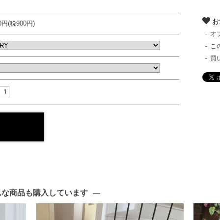
お
00円(税900円)
オ
こ
買
んな商品も購入しています