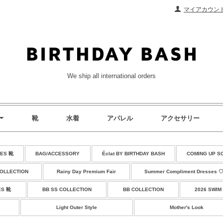
マイアカウン
We ship all international orders
靴
水着
アパレル
アクセサリー
ES 靴
BAG/ACCESSORY
Éclat BY BIRTHDAY BASH
COMING UP S
COLLECTION
Rainy Day Premium Fair
Summer Compliment Dresses 
ES 靴
BB SS COLLECTION
BB COLLECTION
2026 SWIM
Light Outer Style
Mother's Look