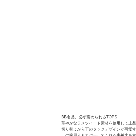
BB名品、必ず褒められるTOPS
華やかなラメツイード素材を使用して上
切り替えから下のタックデザインが可愛す
二の腕周りもカバーしてくれる半袖丈も