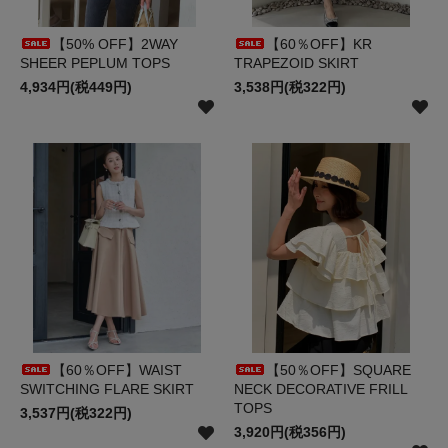
【50% OFF】2WAY
【60％OFF】KR
SHEER PEPLUM TOPS
TRAPEZOID SKIRT
4,934円(税449円)
3,538円(税322円)
【60％OFF】WAIST
【50％OFF】SQUARE
SWITCHING FLARE SKIRT
NECK DECORATIVE FRILL
TOPS
3,537円(税322円)
3,920円(税356円)