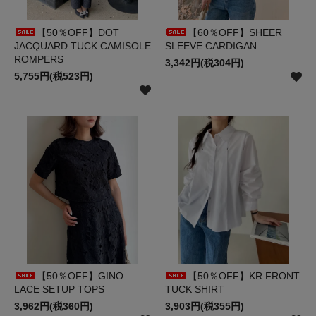
【50％OFF】DOT
【60％OFF】SHEER
JACQUARD TUCK CAMISOLE
SLEEVE CARDIGAN
ROMPERS
3,342円(税304円)
5,755円(税523円)
【50％OFF】GINO
【50％OFF】KR FRONT
LACE SETUP TOPS
TUCK SHIRT
3,962円(税360円)
3,903円(税355円)