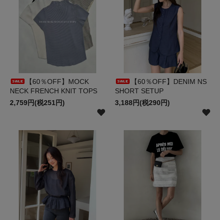
【60％OFF】MOCK
【60％OFF】DENIM NS
NECK FRENCH KNIT TOPS
SHORT SETUP
2,759円(税251円)
3,188円(税290円)