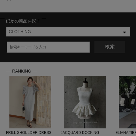
ほかの商品を探す
検索
RANKING
FRILL SHOULDER DRESS
JACQUARD DOCKING
ELIANA TIE