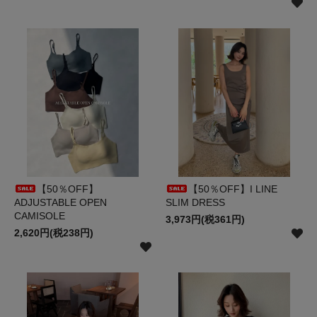
【50％OFF】
【50％OFF】I LINE
ADJUSTABLE OPEN
SLIM DRESS
CAMISOLE
3,973円(税361円)
2,620円(税238円)