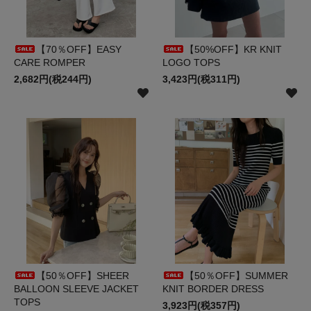
【70％OFF】EASY
【50%OFF】KR KNIT
CARE ROMPER
LOGO TOPS
2,682円(税244円)
3,423円(税311円)
【50％OFF】SHEER
【50％OFF】SUMMER
BALLOON SLEEVE JACKET
KNIT BORDER DRESS
TOPS
3,923円(税357円)