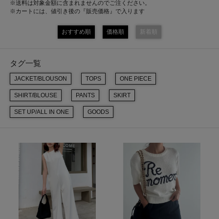
※送料は対象金額に含まれませんのでご注ください。
※カートには、値引き後の『販売価格』で入ります
おすすめ順
価格順
新着順
タグ一覧
JACKET/BLOUSON
TOPS
ONE PIECE
SHIRT/BLOUSE
PANTS
SKIRT
SET UP/ALL IN ONE
GOODS