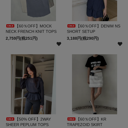
【60％OFF】MOCK
【60％OFF】DENIM NS
NECK FRENCH KNIT TOPS
SHORT SETUP
2,759円(税251円)
3,188円(税290円)
【50% OFF】2WAY
【60％OFF】KR
SHEER PEPLUM TOPS
TRAPEZOID SKIRT