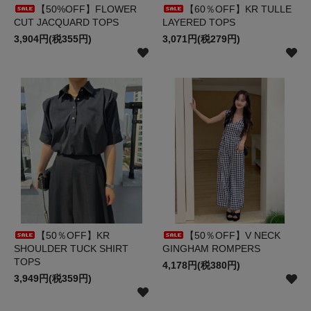
【50%OFF】FLOWER
【60％OFF】KR TULLE
CUT JACQUARD TOPS
LAYERED TOPS
3,904円(税355円)
3,071円(税279円)
【50％OFF】KR
【50％OFF】V NECK
SHOULDER TUCK SHIRT
GINGHAM ROMPERS
TOPS
4,178円(税380円)
3,949円(税359円)