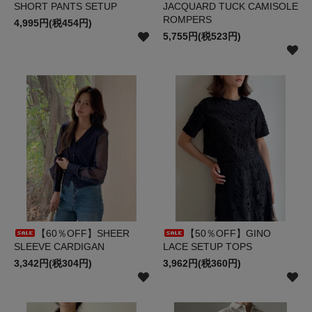
SHORT PANTS SETUP
JACQUARD TUCK CAMISOLE
ROMPERS
4,995円(税454円)
5,755円(税523円)
【60％OFF】SHEER
【50％OFF】GINO
SLEEVE CARDIGAN
LACE SETUP TOPS
3,342円(税304円)
3,962円(税360円)