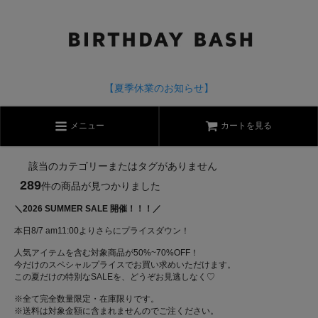
【夏季休業のお知らせ】
メニュー
カートを見る
該当のカテゴリーまたはタグがありません
289
件の商品が見つかりました
＼2026 SUMMER SALE 開催！！！／
本日8/7 am11:00よりさらにプライスダウン！
人気アイテムを含む対象商品が50%~70%OFF！
今だけのスペシャルプライスでお買い求めいただけます。
この夏だけの特別なSALEを、どうぞお見逃しなく♡
※全て完全数量限定・在庫限りです。
※送料は対象金額に含まれませんのでご注ください。