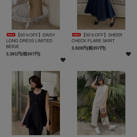
【60％OFF】DAISY
【50％OFF】SHEER
LONG DRESS LIMITED
CHECK FLARE SKIRT
BEIGE
3,928円(税357円)
3,381円(税307円)