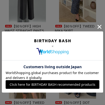
【50％OFF】HIGH
【60％OFF】TWEED
WAIST STRAIGHT PANTS
MIKA SKIRT
4,885円(税444円)
3,370円(税306円)
【50％OFF】TWEED
【50％OFF】DOT