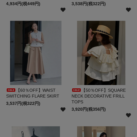
4,934円(税449円)
3,538円(税322円)
【60％OFF】WAIST
【50％OFF】SQUARE
SWITCHING FLARE SKIRT
NECK DECORATIVE FRILL
TOPS
3,537円(税322円)
3,920円(税356円)