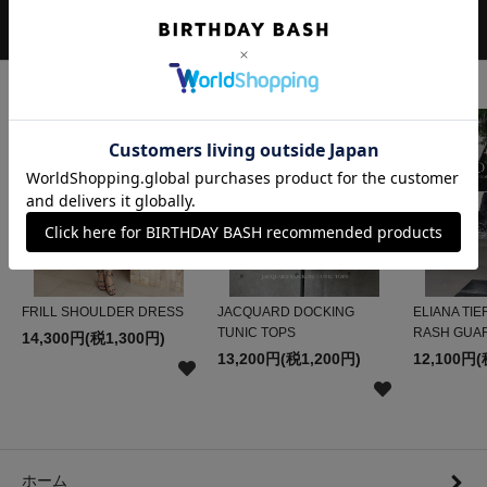
検索
RANKING
FRILL SHOULDER DRESS
JACQUARD DOCKING
ELIANA TIE
TUNIC TOPS
RASH GUA
14,300円(税1,300円)
13,200円(税1,200円)
12,100円(
ホーム